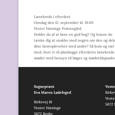
Læsekreds i efteråret
Onsdag den 12. september kl. 19.00
Vester Hæsinge Præstegård
Holder du af at læse en god bog? Og kunne du
tænke dig at snakke med nogen om den og del
dine læseoplevelser med andre? Så kom og vær
med, hvor vi vil planlægge efterårets læsekreds
møder med hensyn til bøger og mødetidspunkte
Sognepræst
Veste
Eva Maren Ladefoged
Birke
Veste
Birkevej 16
5672 
Vester Hæsinge
5672 Broby