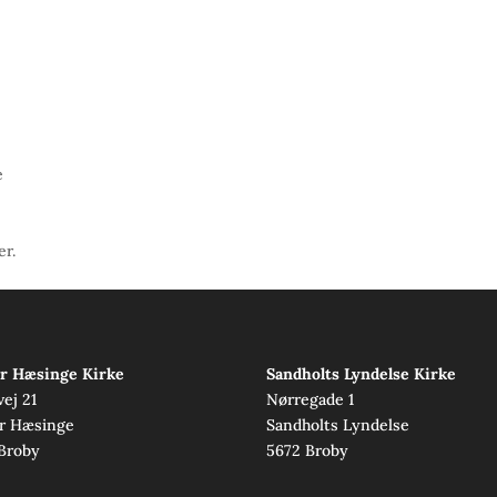
e
r.
r Hæsinge Kirke
Sandholts Lyndelse Kirke
vej 21
Nørregade 1
r Hæsinge
Sandholts Lyndelse
Broby
5672 Broby