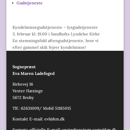
Gudstjeneste
Kyndelmissegudstjeneste – lysgudstjeneste
3. februar kl. 19.00 i Sandholts Lyndelse Kirke
En stemningsfuld aftengudstjeneste, hvor vi
efter gammel skik fejrer kyndelmisse!
Sognepræst
Eva Maren Ladefoged
Birkevej 16
Vester Hæsinge
5672 Broby
Tlf.: 62631009/ Mobil 51185015
Kontakt E-mail:
evl@km.dk
Sognets officielle E-mail:
vesterhaesinge.sogn@km.dk