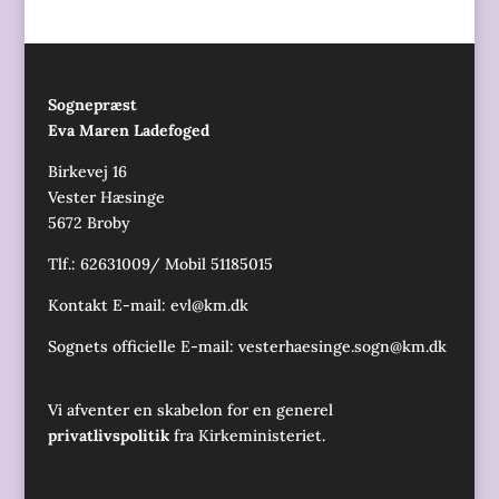
Sognepræst
Eva Maren Ladefoged
Birkevej 16
Vester Hæsinge
5672 Broby
Tlf.: 62631009/ Mobil 51185015
Kontakt E-mail:
evl@km.dk
Sognets officielle E-mail:
vesterhaesinge.sogn@km.dk
Vi afventer en skabelon for en generel
privatlivspolitik
fra Kirkeministeriet.