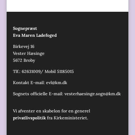
Sognepræst
Eva Maren Ladefoged
Birkevej 16
Vester Hæsinge
5672 Broby
Tlf.: 62631009/ Mobil 51185015
Kontakt E-mail:
evl@km.dk
Sognets officielle E-mail:
vesterhaesinge.sogn@km.dk
Vi afventer en skabelon for en generel
privatlivspolitik
fra Kirkeministeriet.