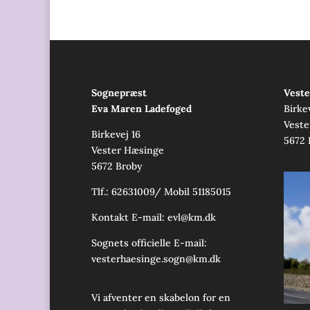
Sognepræst
Veste
Eva Maren Ladefoged
Birke
Veste
Birkevej 16
5672 
Vester Hæsinge
5672 Broby
Tlf.: 62631009/ Mobil 51185015
Kontakt E-mail:
evl@km.dk
Sognets officielle E-mail:
vesterhaesinge.sogn@km.dk
Vi afventer en skabelon for en