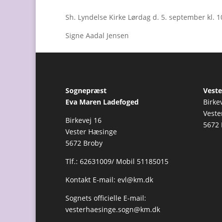
Sh. Lyndelse Kirke Lørdag d. 5. september kl. 1
Signe Aadal Jensen
Sognepræst
Veste
Eva Maren Ladefoged
Birke
Veste
Birkevej 16
5672 
Vester Hæsinge
5672 Broby
Tlf.: 62631009/ Mobil 51185015
Kontakt E-mail:
evl@km.dk
Sognets officielle E-mail:
vesterhaesinge.sogn@km.dk