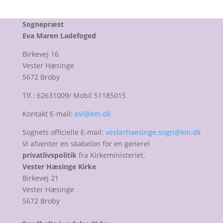
Sognepræst
Eva Maren Ladefoged
Birkevej 16
Vester Hæsinge
5672 Broby
Tlf.: 62631009/ Mobil 51185015
Kontakt E-mail:
evl@km.dk
Sognets officielle E-mail:
vesterhaesinge.sogn@km.dk
Vi afventer en skabelon for en generel
privatlivspolitik
fra Kirkeministeriet.
Vester Hæsinge Kirke
Birkevej 21
Vester Hæsinge
5672 Broby