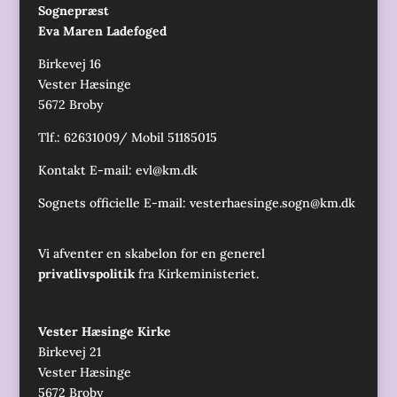
Sognepræst
Eva Maren Ladefoged
Birkevej 16
Vester Hæsinge
5672 Broby
Tlf.: 62631009/ Mobil 51185015
Kontakt E-mail:
evl@km.dk
Sognets officielle E-mail:
vesterhaesinge.sogn@km.dk
Vi afventer en skabelon for en generel
privatlivspolitik
fra Kirkeministeriet.
Vester Hæsinge Kirke
Birkevej 21
Vester Hæsinge
5672 Broby