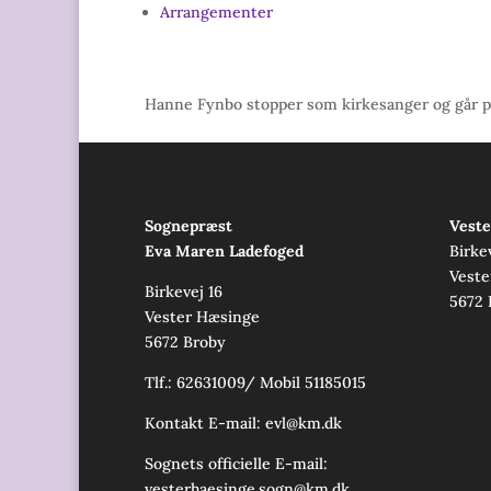
Arrangementer
Hanne Fynbo stopper som kirkesanger og går på
Sognepræst
Veste
Eva Maren Ladefoged
Birke
Veste
Birkevej 16
5672 
Vester Hæsinge
5672 Broby
Tlf.: 62631009/ Mobil 51185015
Kontakt E-mail:
evl@km.dk
Sognets officielle E-mail:
vesterhaesinge.sogn@km.dk