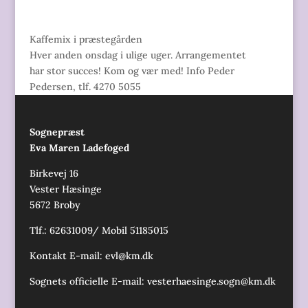
Kaffemix i præstegården
Hver anden onsdag i ulige uger. Arrangementet
har stor succes! Kom og vær med! Info Peder
Pedersen, tlf. 4270 5055
Sognepræst
Eva Maren Ladefoged
Birkevej 16
Vester Hæsinge
5672 Broby
Tlf.: 62631009/ Mobil 51185015
Kontakt E-mail:
evl@km.dk
Sognets officielle E-mail:
vesterhaesinge.sogn@km.dk