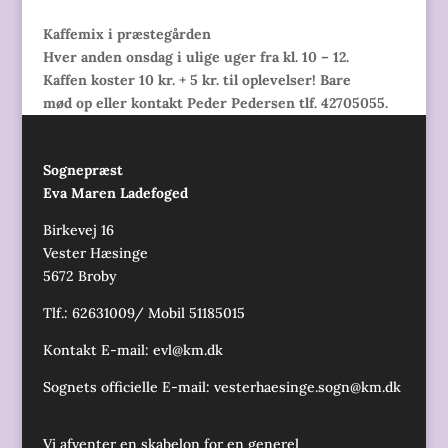
Kaffemix i præstegården
Hver anden onsdag i ulige uger fra kl. 10 – 12.
Kaffen koster 10 kr. + 5 kr. til oplevelser! Bare
mød op eller kontakt Peder Pedersen tlf. 42705055.
Sognepræst
Eva Maren Ladefoged
Birkevej 16
Vester Hæsinge
5672 Broby
Tlf.: 62631009/ Mobil 51185015
Kontakt E-mail:
evl@km.dk
Sognets officielle E-mail:
vesterhaesinge.sogn@km.dk
Vi afventer en skabelon for en generel