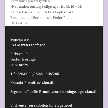
Kaffemix i præstegården
Hver anden onsdag i ulige uger fra kl. 10 – 12.
Kaffen koster 10 kr. + 5 kr. til oplevelser!
Bare mød op eller kontakt Peder Pedersen
tlf. 4270 5055
Sognepræst
Eva Maren Ladefoged
Birkevej 16
Vester Hæsinge
5672 Broby
Tlf.: 62631009/ Mobil 51185015
Kontakt E-mail:
evl@km.dk
Sognets officielle E-mail:
vesterhaesinge.sogn@km.dk
Vi afventer en skabelon for en generel