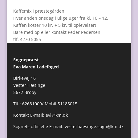
Kaffemix i præstegården
Hver anden onsdag i ulige uger fra kl. 10 – 12.
Kaffen koster 10 kr. + 5 kr. til oplevelser!
Bare mød op eller kontakt Peder Pedersen
tlf. 4270 5055
Sognepræst
Eva Maren Ladefoged
Birkevej 16
Vester Hæsinge
5672 Broby
Tlf.: 62631009/ Mobil 51185015
Kontakt E-mail:
evl@km.dk
Sognets officielle E-mail:
vesterhaesinge.sogn@km.dk