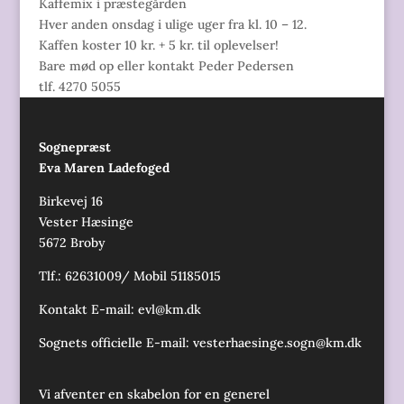
Kaffemix i præstegården
Hver anden onsdag i ulige uger fra kl. 10 – 12.
Kaffen koster 10 kr. + 5 kr. til oplevelser!
Bare mød op eller kontakt Peder Pedersen
tlf. 4270 5055
Sognepræst
Eva Maren Ladefoged
Birkevej 16
Vester Hæsinge
5672 Broby
Tlf.: 62631009/ Mobil 51185015
Kontakt E-mail:
evl@km.dk
Sognets officielle E-mail:
vesterhaesinge.sogn@km.dk
Vi afventer en skabelon for en generel