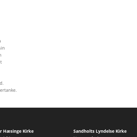
a
sin
n
t
d.
tertanke.
r Hæsinge Kirke
Sandholts Lyndelse Kirke