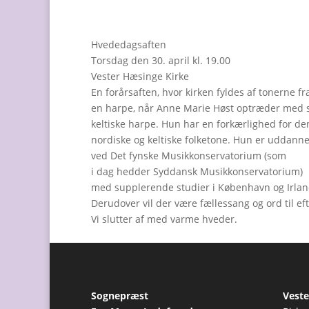
Hvededagsaften
Torsdag den 30. april kl. 19.00
Vester Hæsinge Kirke
En forårsaften, hvor kirken fyldes af tonerne fr
en harpe, når Anne Marie Høst optræder med 
keltiske harpe. Hun har en forkærlighed for de
nordiske og keltiske folketone. Hun er uddanne
ved Det fynske Musikkonservatorium (som
i dag hedder Syddansk Musikkonservatorium)
med supplerende studier i København og Irlan
Derudover vil der være fællessang og ord til ef
Vi slutter af med varme hveder.
Sognepræst
Veste