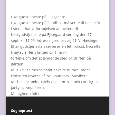
Høstgudstjeneste på Ejlsøgaard
Høstgudstjeneste på Sandholt må vente til næste år.
I stedet har vi fornøjelsen at invitere til
høstgudstjeneste på Ejlsøgaard søndag den 17.
sept. kl. 11.00. Adresse: Jordløsevej 21, V. Hæsinge.
Efter gudstjenesten serveres en let frokost, hvorefter
frugtavler Jens Jørgen og Tina vil
fortælle om det spændende sted og driften på
gården.
Musik til salmerne samt enkelte numre under
frokosten leveres af ’No Boundary’. Musikere:
Michael Schødts, Niels Ove Storm, Frank Lundgren,
Jacky og Anja Reich.
Menighedsrådet
Sognepræst