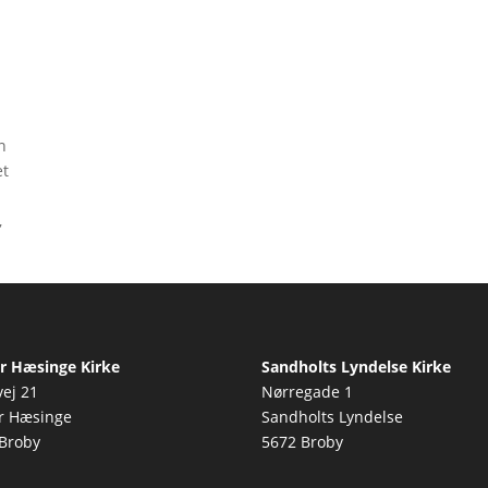
n
et
,
r Hæsinge Kirke
Sandholts Lyndelse Kirke
vej 21
Nørregade 1
r Hæsinge
Sandholts Lyndelse
Broby
5672 Broby