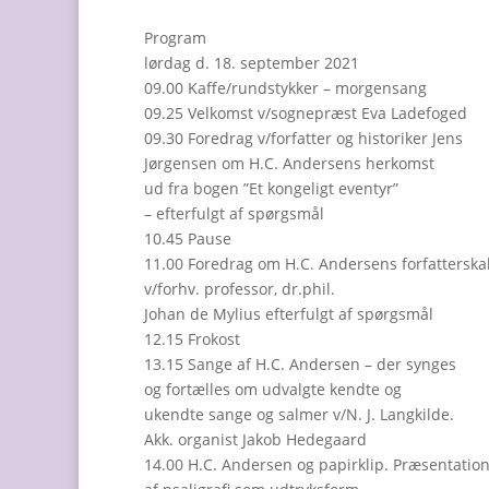
Program
lørdag d. 18. september 2021
09.00 Kaffe/rundstykker – morgensang
09.25 Velkomst v/sognepræst Eva Ladefoged
09.30 Foredrag v/forfatter og historiker Jens
Jørgensen om H.C. Andersens herkomst
ud fra bogen ”Et kongeligt eventyr”
– efterfulgt af spørgsmål
10.45 Pause
11.00 Foredrag om H.C. Andersens forfatterska
v/forhv. professor, dr.phil.
Johan de Mylius efterfulgt af spørgsmål
12.15 Frokost
13.15 Sange af H.C. Andersen – der synges
og fortælles om udvalgte kendte og
ukendte sange og salmer v/N. J. Langkilde.
Akk. organist Jakob Hedegaard
14.00 H.C. Andersen og papirklip. Præsentatio