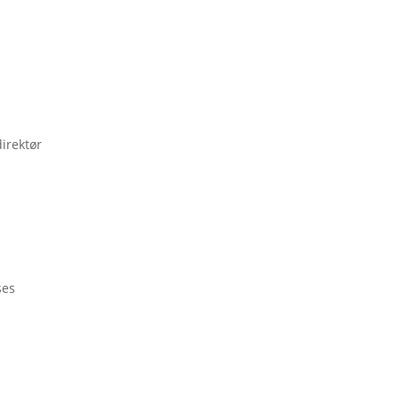
irektør
ses