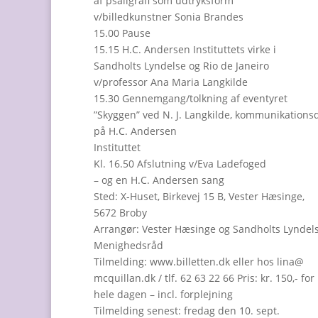
af psaligrafi som udtryksform
v/billedkunstner Sonia Brandes
15.00 Pause
15.15 H.C. Andersen Instituttets virke i
Sandholts Lyndelse og Rio de Janeiro
v/professor Ana Maria Langkilde
15.30 Gennemgang/tolkning af eventyret
”Skyggen” ved N. J. Langkilde, kommunikationsd
på H.C. Andersen
Instituttet
Kl. 16.50 Afslutning v/Eva Ladefoged
– og en H.C. Andersen sang
Sted: X-Huset, Birkevej 15 B, Vester Hæsinge,
5672 Broby
Arrangør: Vester Hæsinge og Sandholts Lyndel
Menighedsråd
Tilmelding: www.billetten.dk eller hos lina@
mcquillan.dk / tlf. 62 63 22 66 Pris: kr. 150,- for
hele dagen – incl. forplejning
Tilmelding senest: fredag den 10. sept.