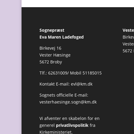
Sognepræst
Veste
Eva Maren Ladefoged
Birke
Veste
Birkevej 16
5672 
Vester Hæsinge
5672 Broby
Tlf.: 62631009/ Mobil 51185015
Kontakt E-mail:
evl@km.dk
Sognets officielle E-mail:
vesterhaesinge.sogn@km.dk
Vi afventer en skabelon for en
generel
privatlivspolitik
fra
Kirkeministeriet.