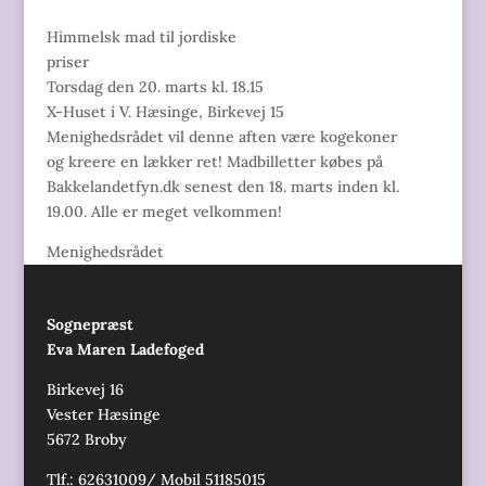
Himmelsk mad til jordiske
priser
Torsdag den 20. marts kl. 18.15
X-Huset i V. Hæsinge, Birkevej 15
Menighedsrådet vil denne aften være kogekoner
og kreere en lækker ret! Madbilletter købes på
Bakkelandetfyn.dk senest den 18. marts inden kl.
19.00. Alle er meget velkommen!
Menighedsrådet
Sognepræst
Eva Maren Ladefoged
Birkevej 16
Vester Hæsinge
5672 Broby
Tlf.: 62631009/ Mobil 51185015