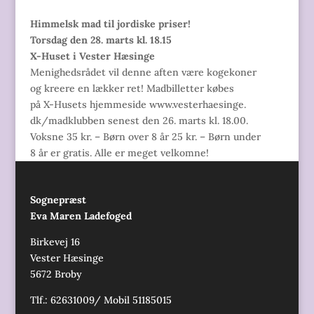
Himmelsk mad til jordiske priser!
Torsdag den 28. marts kl. 18.15
X-Huset i Vester Hæsinge
Menighedsrådet vil denne aften være kogekoner
og kreere en lækker ret! Madbilletter købes
på X-Husets hjemmeside www.vesterhaesinge.
dk/madklubben senest den 26. marts kl. 18.00.
Voksne 35 kr. – Børn over 8 år 25 kr. – Børn under
8 år er gratis. Alle er meget velkomne!
Sognepræst
Eva Maren Ladefoged
Birkevej 16
Vester Hæsinge
5672 Broby
Tlf.: 62631009/ Mobil 51185015