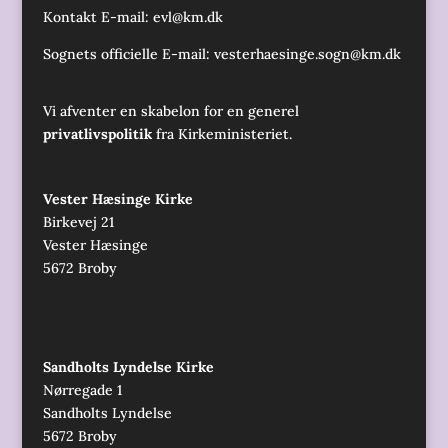
Kontakt E-mail:
evl@km.dk
Sognets officielle E-mail:
vesterhaesinge.sogn@km.dk
Vi afventer en skabelon for en generel
privatlivspolitik
fra Kirkeministeriet.
Vester Hæsinge Kirke
Birkevej 21
Vester Hæsinge
5672 Broby
Sandholts Lyndelse Kirke
Nørregade 1
Sandholts Lyndelse
5672 Broby