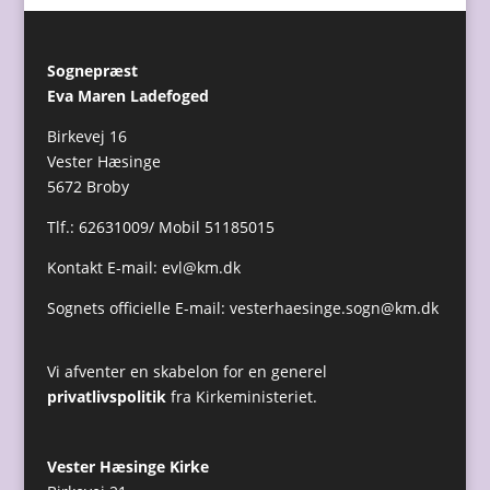
Sognepræst
Eva Maren Ladefoged
Birkevej 16
Vester Hæsinge
5672 Broby
Tlf.: 62631009/ Mobil 51185015
Kontakt E-mail:
evl@km.dk
Sognets officielle E-mail:
vesterhaesinge.sogn@km.dk
Vi afventer en skabelon for en generel
privatlivspolitik
fra Kirkeministeriet.
Vester Hæsinge Kirke