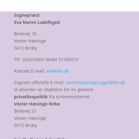
Sognepræst
Eva Maren Ladefoged
Birkevej 16
Vester Hæsinge
5672 Broby
Tlf.: 62631009/ Mobil 51185015
Kontakt E-mail:
evl@km.dk
Sognets officielle E-mail:
vesterhaesinge.sogn@km.dk
Vi afventer en skabelon for en generel
privatlivspolitik
fra Kirkeministeriet.
Vester Hæsinge Kirke
Birkevej 21
Vester Hæsinge
5672 Broby