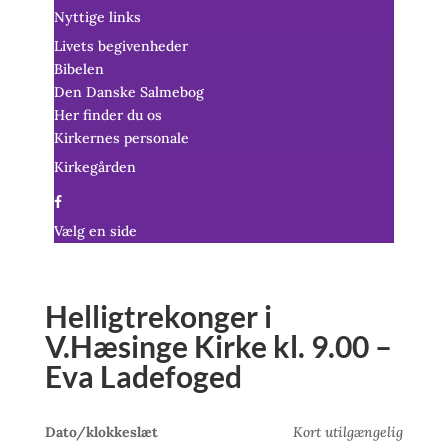
Nyttige links
Livets begivenheder
Bibelen
Den Danske Salmebog
Her finder du os
Kirkernes personale
Kirkegården
Vælg en side
Helligtrekonger i
V.Hæsinge Kirke kl. 9.00 –
Eva Ladefoged
Dato/klokkeslæt
Kort utilgængelig