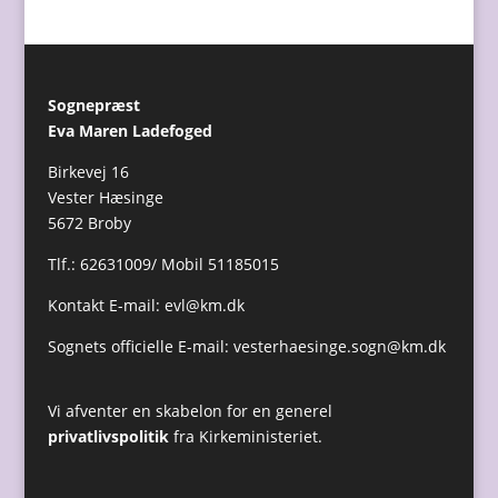
Sognepræst
Eva Maren Ladefoged
Birkevej 16
Vester Hæsinge
5672 Broby
Tlf.: 62631009/ Mobil 51185015
Kontakt E-mail:
evl@km.dk
Sognets officielle E-mail:
vesterhaesinge.sogn@km.dk
Vi afventer en skabelon for en generel
privatlivspolitik
fra Kirkeministeriet.