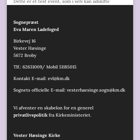
Dette er et test event, som i selv kan udskifte
Sognepræst
Eva Maren Ladefoged
Birkevej 16
Vester Hæsinge
5672 Broby
Tlf.: 62631009/ Mobil 51185015
Kontakt E-mail:
evl@km.dk
Sognets officielle E-mail:
vesterhaesinge.sogn@km.dk
Vi afventer en skabelon for en generel
privatlivspolitik
fra Kirkeministeriet.
Vester Hæsinge Kirke