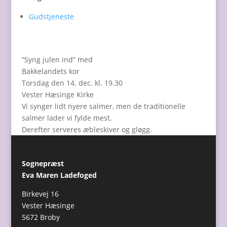
Gudstjeneste
”Syng julen ind” med
Bakkelandets kor
Torsdag den 14. dec. kl. 19.30
Vester Hæsinge Kirke
Vi synger lidt nyere salmer, men de traditionelle
salmer lader vi fylde mest.
Derefter serveres æbleskiver og gløgg.
Sognepræst
Eva Maren Ladefoged
Birkevej 16
Vester Hæsinge
5672 Broby