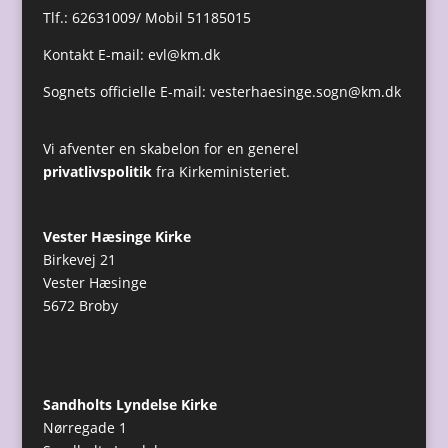
Tlf.: 62631009/ Mobil 51185015
Kontakt E-mail:
evl@km.dk
Sognets officielle E-mail:
vesterhaesinge.sogn@km.dk
Vi afventer en skabelon for en generel
privatlivspolitik
fra Kirkeministeriet.
Vester Hæsinge Kirke
Birkevej 21
Vester Hæsinge
5672 Broby
Sandholts Lyndelse Kirke
Nørregade 1