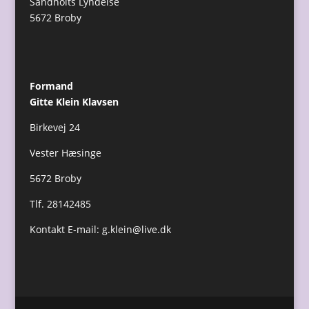
Sandholts Lyndelse
5672 Broby
Formand
Gitte Klein Klavsen
Birkevej 24
Vester Hæsinge
5672 Broby
Tlf. 28142485
Kontakt E-mail:
g.klein@live.dk