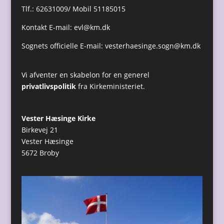
Tlf.: 62631009/ Mobil 51185015
Kontakt E-mail:
evl@km.dk
Sognets officielle E-mail:
vesterhaesinge.sogn@km.dk
Vi afventer en skabelon for en generel
privatlivspolitik
fra Kirkeministeriet.
Vester Hæsinge Kirke
Birkevej 21
Vester Hæsinge
5672 Broby