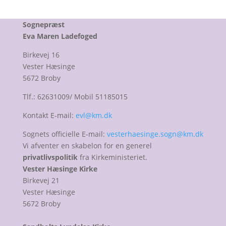
Sognepræst
Eva Maren Ladefoged
Birkevej 16
Vester Hæsinge
5672 Broby
Tlf.: 62631009/ Mobil 51185015
Kontakt E-mail:
evl@km.dk
Sognets officielle E-mail:
vesterhaesinge.sogn@km.dk
Vi afventer en skabelon for en generel
privatlivspolitik
fra Kirkeministeriet.
Vester Hæsinge Kirke
Birkevej 21
Vester Hæsinge
5672 Broby