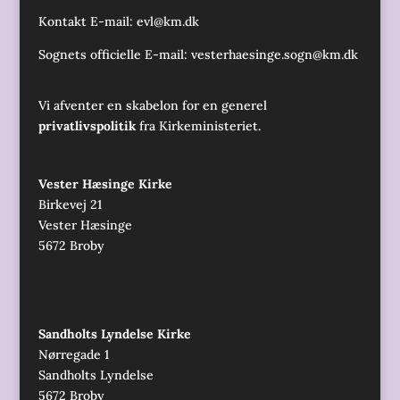
Kontakt E-mail:
evl@km.dk
Sognets officielle E-mail:
vesterhaesinge.sogn@km.dk
Vi afventer en skabelon for en generel
privatlivspolitik
fra Kirkeministeriet.
Vester Hæsinge Kirke
Birkevej 21
Vester Hæsinge
5672 Broby
Sandholts Lyndelse Kirke
Nørregade 1
Sandholts Lyndelse
5672 Broby