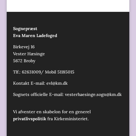
Sognepræst
Eva Maren Ladefoged
Birkevej 16
Vester Hæsinge
5672 Broby
Tlf.: 62631009/ Mobil 51185015
Kontakt E-mail:
evl@km.dk
Sognets officielle E-mail:
vesterhaesinge.sogn@km.dk
Vi afventer en skabelon for en generel
privatlivspolitik
fra Kirkeministeriet.