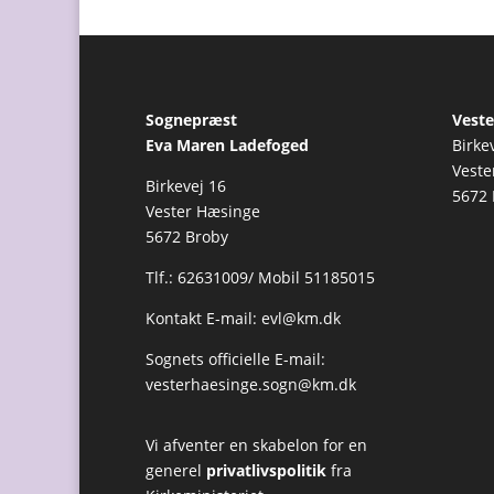
Sognepræst
Veste
Eva Maren Ladefoged
Birke
Veste
Birkevej 16
5672 
Vester Hæsinge
5672 Broby
Tlf.: 62631009/ Mobil 51185015
Kontakt E-mail:
evl@km.dk
Sognets officielle E-mail:
vesterhaesinge.sogn@km.dk
Vi afventer en skabelon for en
generel
privatlivspolitik
fra