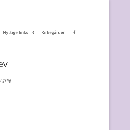
Nyttige links
Kirkegården
ev
ængelig