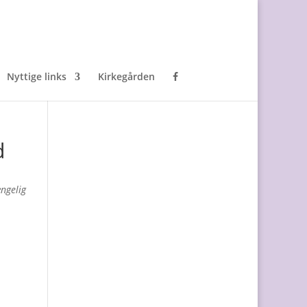
Nyttige links
Kirkegården
d
ængelig