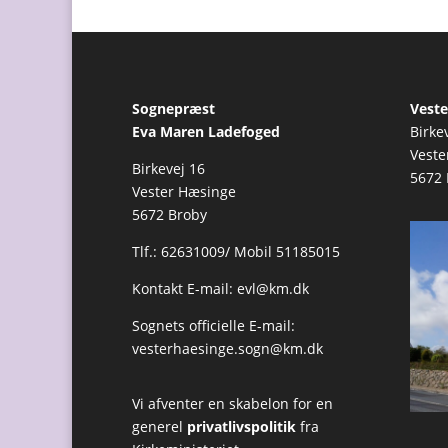
Sognepræst
Veste
Eva Maren Ladefoged
Birke
Veste
Birkevej 16
5672 
Vester Hæsinge
5672 Broby
Tlf.: 62631009/ Mobil 51185015
Kontakt E-mail:
evl@km.dk
Sognets officielle E-mail:
vesterhaesinge.sogn@km.dk
Vi afventer en skabelon for en
generel
privatlivspolitik
fra