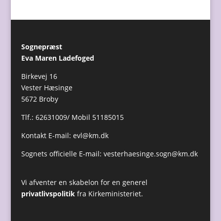
Sognepræst
Eva Maren Ladefoged
Birkevej 16
Vester Hæsinge
5672 Broby
Tlf.: 62631009/ Mobil 51185015
Kontakt E-mail:
evl@km.dk
Sognets officielle E-mail:
vesterhaesinge.sogn@km.dk
Vi afventer en skabelon for en generel
privatlivspolitik
fra Kirkeministeriet.