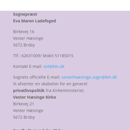
Sognepræst
Eva Maren Ladefoged
Birkevej 16
Vester Hæsinge
5672 Broby
Tlf.: 62631009/ Mobil 51185015
Kontakt E-mail:
evl@km.dk
Sognets officielle E-mail:
vesterhaesinge.sogn@km.dk
Vi afventer en skabelon for en generel
privatlivspolitik
fra Kirkeministeriet.
Vester Hæsinge Kirke
Birkevej 21
Vester Hæsinge
5672 Broby