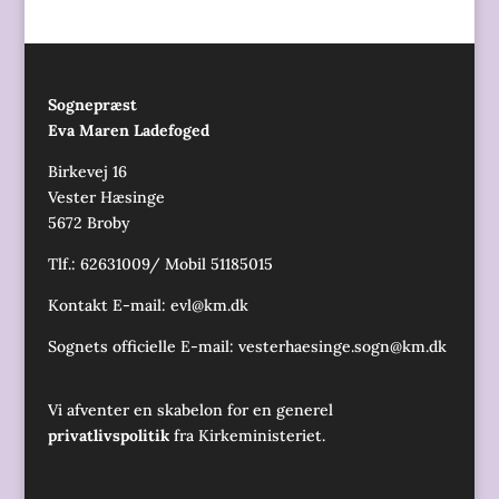
Sognepræst
Eva Maren Ladefoged
Birkevej 16
Vester Hæsinge
5672 Broby
Tlf.: 62631009/ Mobil 51185015
Kontakt E-mail:
evl@km.dk
Sognets officielle E-mail:
vesterhaesinge.sogn@km.dk
Vi afventer en skabelon for en generel
privatlivspolitik
fra Kirkeministeriet.