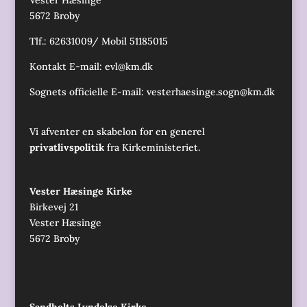
Vester Hæsinge
5672 Broby
Tlf.: 62631009/ Mobil 51185015
Kontakt E-mail:
evl@km.dk
Sognets officielle E-mail:
vesterhaesinge.sogn@km.dk
Vi afventer en skabelon for en generel
privatlivspolitik
fra Kirkeministeriet.
Vester Hæsinge Kirke
Birkevej 21
Vester Hæsinge
5672 Broby
Sandholts Lyndelse Kirke