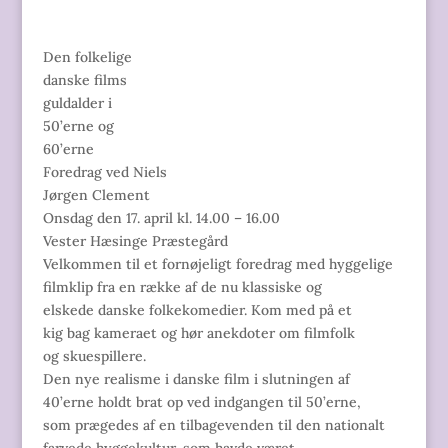
Den folkelige
danske films
guldalder i
50’erne og
60’erne
Foredrag ved Niels
Jørgen Clement
Onsdag den 17. april kl. 14.00 – 16.00
Vester Hæsinge Præstegård
Velkommen til et fornøjeligt foredrag med hyggelige
filmklip fra en række af de nu klassiske og
elskede danske folkekomedier. Kom med på et
kig bag kameraet og hør anekdoter om filmfolk
og skuespillere.
Den nye realisme i danske film i slutningen af
40’erne holdt brat op ved indgangen til 50’erne,
som prægedes af en tilbagevenden til den nationalt
farvede hyggekultur, som havde været