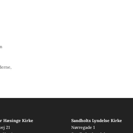
in
derne,
r Hæsinge Kirke
Sandholts Lyndelse Kirke
vej 21
Nørregade 1