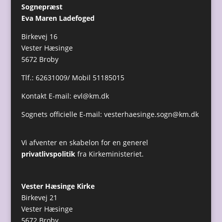
Sognepræst
Eva Maren Ladefoged
Birkevej 16
Vester Hæsinge
5672 Broby
Tlf.: 62631009/ Mobil 51185015
Kontakt E-mail:
evl@km.dk
Sognets officielle E-mail:
vesterhaesinge.sogn@km.dk
Vi afventer en skabelon for en generel
privatlivspolitik
fra Kirkeministeriet.
Vester Hæsinge Kirke
Birkevej 21
Vester Hæsinge
5672 Broby