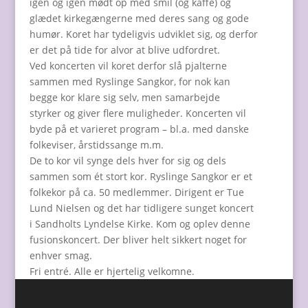
igen og igen mødt op med smil (og kaffe) og
glædet kirkegængerne med deres sang og gode
humør. Koret har tydeligvis udviklet sig, og derfor
er det på tide for alvor at blive udfordret.
Ved koncerten vil koret derfor slå pjalterne
sammen med Ryslinge Sangkor, for nok kan
begge kor klare sig selv, men samarbejde
styrker og giver flere muligheder. Koncerten vil
byde på et varieret program – bl.a. med danske
folkeviser, årstidssange m.m.
De to kor vil synge dels hver for sig og dels
sammen som ét stort kor. Ryslinge Sangkor er et
folkekor på ca. 50 medlemmer. Dirigent er Tue
Lund Nielsen og det har tidligere sunget koncert
i Sandholts Lyndelse Kirke. Kom og oplev denne
fusionskoncert. Der bliver helt sikkert noget for
enhver smag.
Fri entré. Alle er hjertelig velkomne.