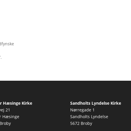
dfynske
.
r Hæsinge Kirke
Sandholts Lyndelse Kirke
vej 21
Nørregade 1
r Hæsinge
Sandholts Lyndelse
Broby
5672 Broby