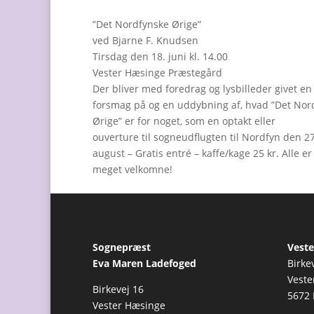
”Det Nordfynske Ørige”
ved Bjarne F. Knudsen
Tirsdag den 18. juni kl. 14.00
Vester Hæsinge Præstegård
Der bliver med foredrag og lysbilleder givet en
forsmag på og en uddybning af, hvad ”Det Nor
Ørige” er for noget, som en optakt eller
ouverture til sogneudflugten til Nordfyn den 27
august – Gratis entré – kaffe/kage 25 kr. Alle er
meget velkomne!
Sognepræst
Veste
Eva Maren Ladefoged
Birke
Veste
Birkevej 16
5672 
Vester Hæsinge