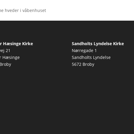
rme hveder i våbenhuset
r Hæsinge Kirke
Sandholts Lyndelse Kirke
vej 21
Nørregade 1
r Hæsinge
Sandholts Lyndelse
Broby
5672 Broby