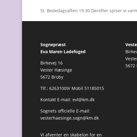
St. Bededagsaften 19.30 Derefter spiser vi va
Sognepræst
Veste
Eva Maren Ladefoged
Birke
Veste
Birkevej 16
5672 
Vester Hæsinge
5672 Broby
Tlf.: 62631009/ Mobil 51185015
Kontakt E-mail:
evl@km.dk
Sognets officielle E-mail:
vesterhaesinge.sogn@km.dk
Vi afventer en skabelon for en