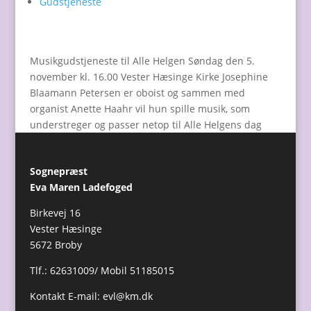
Gudstjeneste
Musikgudstjeneste til Alle Helgen Søndag den 5.
november kl. 16.00 Vester Hæsinge Kirke Josephine
Blaamann Petersen er oboist og sammen med
organist Anette Haahr vil hun spille musik, som
understreger og passer netop til Alle Helgens dag
Sognepræst
Eva Maren Ladefoged
Birkevej 16
Vester Hæsinge
5672 Broby
Tlf.: 62631009/ Mobil 51185015
Kontakt E-mail:
evl@km.dk