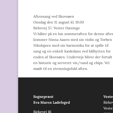
Aftensang ved Skovsøen
Onsdag den 11. august kl. 19.00
Birkevej 57, Vester Hæsinge
Vi håber på en lun sommeraften for denne afte
kommer Ninna Aasen med sin violin og Torben
Nikolajsen med sin harmonika for at spille til
sang og en enkelt kædedans ved bålhytten for
enden af Skovsøen. Undervejs bliver der fortalt
en historie og serveret vin/vand og chips. Vel
mødt til en stemningsfuld aften.
Sognepræst
Veste
Eva Maren Ladefoged
Birke
Veste
Birkevej 16