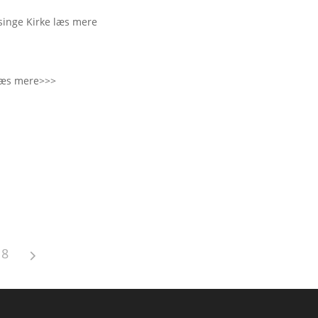
singe Kirke læs mere
læs mere>>>
8