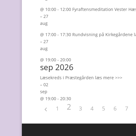
@ 10:00 - 12:00 Fyraftensmeditation Vester Hæ
– 27
aug
@ 17:00 - 17:30 Rundvisning på Kirkegårdene 
– 27
aug
@ 19:00 - 20:00
sep 2026
Læsekreds i Præstegården læs mere >>>
– 02
sep
@ 19:00 - 20:30
2
1
3
4
5
6
7