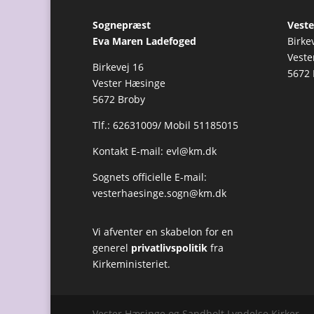
Sognepræst
Veste
Eva Maren Ladefoged
Birke
Veste
Birkevej 16
5672 
Vester Hæsinge
5672 Broby
Tlf.: 62631009/ Mobil 51185015
Kontakt E-mail:
evl@km.dk
Sognets officielle E-mail:
vesterhaesinge.sogn@km.dk
Vi afventer en skabelon for en
generel
privatlivspolitik
fra
Kirkeministeriet.
Vester Hæsinge og Sandholt Lyndelse Kirker