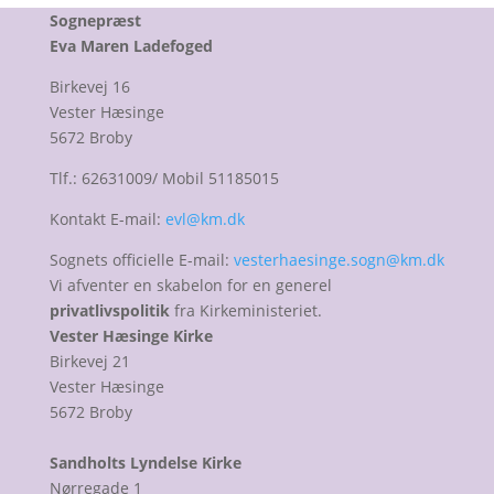
Sognepræst
Eva Maren Ladefoged
Birkevej 16
Vester Hæsinge
5672 Broby
Tlf.: 62631009/ Mobil 51185015
Kontakt E-mail:
evl@km.dk
Sognets officielle E-mail:
vesterhaesinge.sogn@km.dk
Vi afventer en skabelon for en generel
privatlivspolitik
fra Kirkeministeriet.
Vester Hæsinge Kirke
Birkevej 21
Vester Hæsinge
5672 Broby
Sandholts Lyndelse Kirke
Nørregade 1