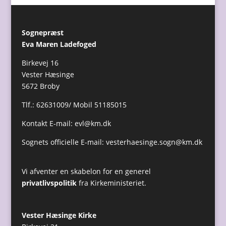
Sognepræst
Eva Maren Ladefoged
Birkevej 16
Vester Hæsinge
5672 Broby
Tlf.: 62631009/ Mobil 51185015
Kontakt E-mail:
evl@km.dk
Sognets officielle E-mail:
vesterhaesinge.sogn@km.dk
Vi afventer en skabelon for en generel
privatlivspolitik
fra Kirkeministeriet.
Vester Hæsinge Kirke