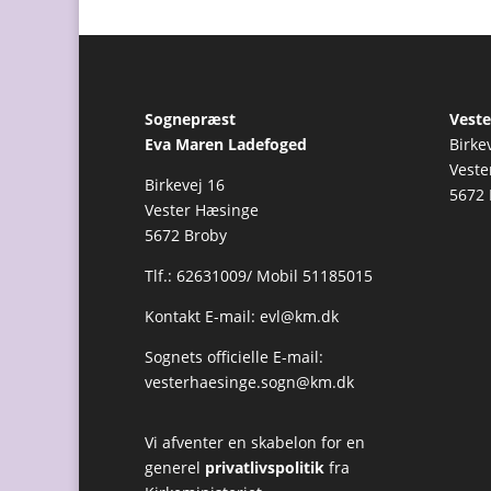
Sognepræst
Veste
Eva Maren Ladefoged
Birke
Veste
Birkevej 16
5672 
Vester Hæsinge
5672 Broby
Tlf.: 62631009/ Mobil 51185015
Kontakt E-mail:
evl@km.dk
Sognets officielle E-mail:
vesterhaesinge.sogn@km.dk
Vi afventer en skabelon for en
generel
privatlivspolitik
fra