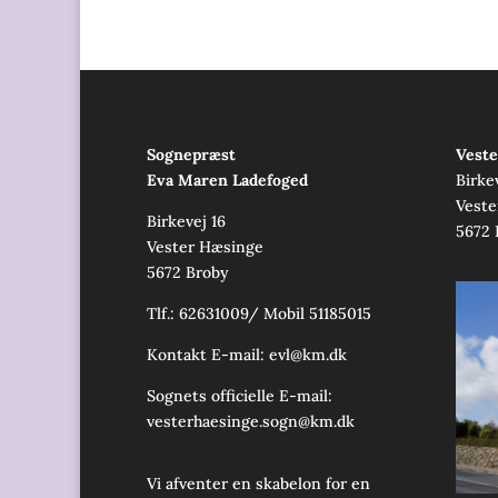
Sognepræst
Veste
Eva Maren Ladefoged
Birke
Veste
Birkevej 16
5672 
Vester Hæsinge
5672 Broby
Tlf.: 62631009/ Mobil 51185015
Kontakt E-mail:
evl@km.dk
Sognets officielle E-mail:
vesterhaesinge.sogn@km.dk
Vi afventer en skabelon for en