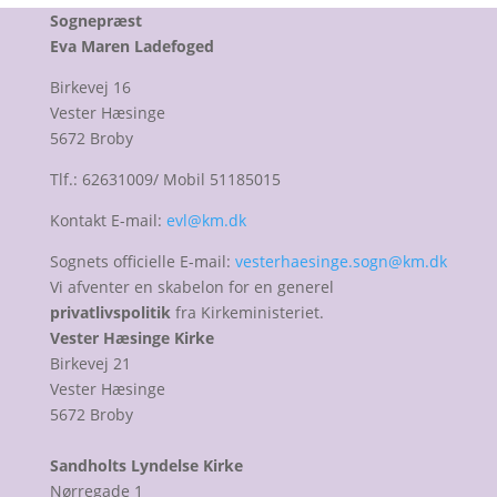
Sognepræst
Eva Maren Ladefoged
Birkevej 16
Vester Hæsinge
5672 Broby
Tlf.: 62631009/ Mobil 51185015
Kontakt E-mail:
evl@km.dk
Sognets officielle E-mail:
vesterhaesinge.sogn@km.dk
Vi afventer en skabelon for en generel
privatlivspolitik
fra Kirkeministeriet.
Vester Hæsinge Kirke
Birkevej 21
Vester Hæsinge
5672 Broby
Sandholts Lyndelse Kirke
Nørregade 1