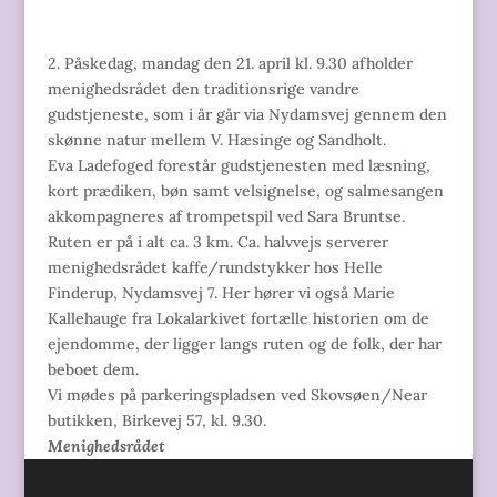
2. Påskedag, mandag den 21. april kl. 9.30 afholder
menighedsrådet den traditionsrige vandre
gudstjeneste, som i år går via Nydamsvej gennem den
skønne natur mellem V. Hæsinge og Sandholt.
Eva Ladefoged forestår gudstjenesten med læsning,
kort prædiken, bøn samt velsignelse, og salmesangen
akkompagneres af trompetspil ved Sara Bruntse.
Ruten er på i alt ca. 3 km. Ca. halvvejs serverer
menighedsrådet kaffe/rundstykker hos Helle
Finderup, Nydamsvej 7. Her hører vi også Marie
Kallehauge fra Lokalarkivet fortælle historien om de
ejendomme, der ligger langs ruten og de folk, der har
beboet dem.
Vi mødes på parkeringspladsen ved Skovsøen/Near
butikken, Birkevej 57, kl. 9.30.
Menighedsrådet