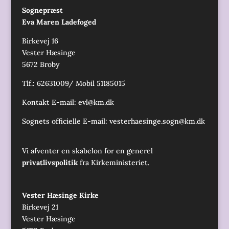
Sognepræst
Eva Maren Ladefoged
Birkevej 16
Vester Hæsinge
5672 Broby
Tlf.: 62631009/ Mobil 51185015
Kontakt E-mail:
evl@km.dk
Sognets officielle E-mail:
vesterhaesinge.sogn@km.dk
Vi afventer en skabelon for en generel
privatlivspolitik
fra Kirkeministeriet.
Vester Hæsinge Kirke
Birkevej 21
Vester Hæsinge