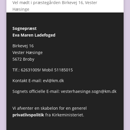
Vel mødt i præstegården Birkevej 16, Vester
Hæsinge
Sognepræst
Eva Maren Ladefoged
Birkevej 16
Vester Hæsinge
5672 Broby
Tlf.: 62631009/ Mobil 51185015
Kontakt E-mail:
evl@km.dk
Sognets officielle E-mail:
vesterhaesinge.sogn@km.dk
Vi afventer en skabelon for en generel
privatlivspolitik
fra Kirkeministeriet.